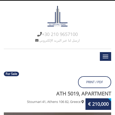
+30 210 9657100
ارسل لنا عبر البريد الإلكتروني
For Sale
PRINT / PDF
ATH 5019, APARTMENT
Stournari 41, Athens 106 82, Greece
210,000 €