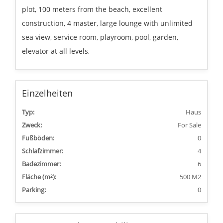
plot, 100 meters from the beach, excellent
construction, 4 master, large lounge with unlimited
sea view, service room, playroom, pool, garden,
elevator at all levels,
Einzelheiten
Typ:
Haus
Zweck:
For Sale
Fußböden:
0
Schlafzimmer:
4
Badezimmer:
6
Fläche (m²):
500 M2
Parking:
0