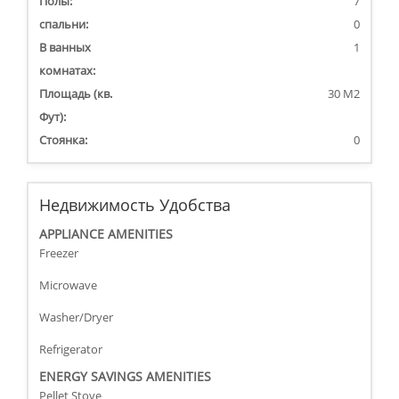
Полы:
7
спальни:
0
В ванных
1
комнатах:
Площадь (кв.
30 M2
Фут):
Стоянка:
0
Недвижимость Удобства
APPLIANCE AMENITIES
Freezer
Microwave
Washer/Dryer
Refrigerator
ENERGY SAVINGS AMENITIES
Pellet Stove