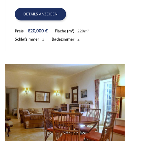
GRATH152, APARTMENT
DETAILS ANZEIGEN
620,000 €
Preis
Fläche (m²)
220m²
Schlafzimmer
3
Badezimmer
2