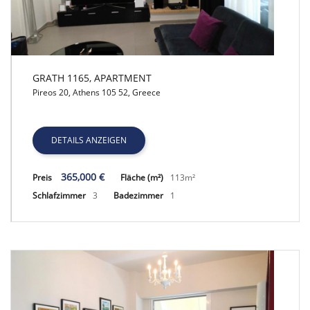
GRATH 1165, APARTMENT
Pireos 20, Athens 105 52, Greece
GRATH 1165, APARTMENT
DETAILS ANZEIGEN
365,000 €
Preis
Fläche (m²)
113m²
Schlafzimmer
3
Badezimmer
1