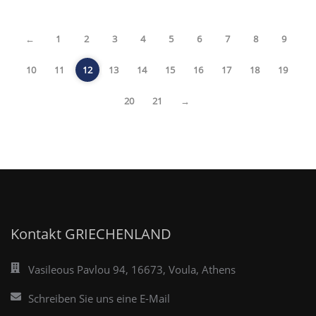
←
1
2
3
4
5
6
7
8
9
10
11
12
13
14
15
16
17
18
19
20
21
→
Kontakt GRIECHENLAND
Vasileous Pavlou 94, 16673, Voula, Athens
Schreiben Sie uns eine E-Mail