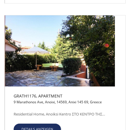
GRATH1176, APARTMENT
9 Marathonos Ave, Anoixi, 14569, Anixi 145 69, Greece
GRATH1176, APARTMENT
Residential Home, Anoiksi Kentro ΣΤΟ ΚΕΝΤΡΟ ΤΗΣ…
DETAILS ANZEIGEN