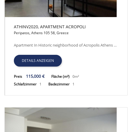
ATHINV2020, APARTMENT ACROPOLI
Peripatos, Athens 105 58, Greece
ATHINV2020, APARTMENT ACROPOLI
Apartment In Historic neighborhood of Acropolis Athens …
DETAILS ANZEIGEN
115,000 €
Preis
Fläche (m²)
0m²
Schlafzimmer
1
Badezimmer
1