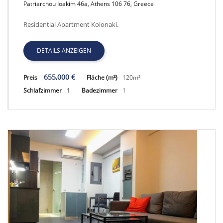
Patriarchou Ioakim 46a, Athens 106 76, Greece
GRATH 1175, KOLONAKI APARTMENT
Residential Apartment Kolonaki.
DETAILS ANZEIGEN
655,000 €
Preis
Fläche (m²)
120m²
Schlafzimmer
1
Badezimmer
1