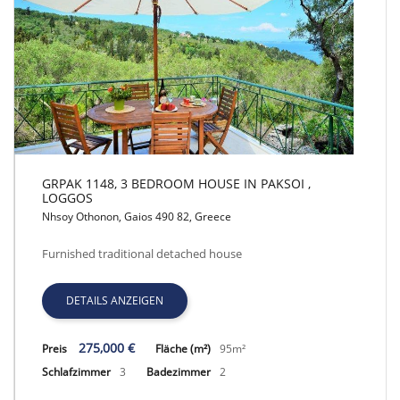
GRPAK 1148, 3 BEDROOM HOUSE IN PAKSOI ,
LOGGOS
Nhsoy Othonon, Gaios 490 82, Greece
GRPAK 1148, 3 BEDROOM HOUSE IN PAKSOI , LOGGOS
Furnished traditional detached house
DETAILS ANZEIGEN
275,000 €
Preis
Fläche (m²)
95m²
Schlafzimmer
3
Badezimmer
2