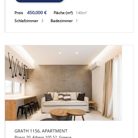
450,000 €
Preis
Fläche (m²)
140m²
Schlafzimmer
3
Badezimmer
1
GRATH 1156, APARTMENT
Pireos 20, Athens 105 52, Greece