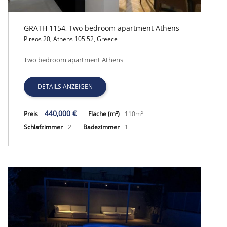
GRATH 1154, Two bedroom apartment Athens
Pireos 20, Athens 105 52, Greece
GRATH 1154, Two bedroom apartment Athens
Two bedroom apartment Athens
DETAILS ANZEIGEN
440,000 €
Preis
Fläche (m²)
110m²
Schlafzimmer
2
Badezimmer
1