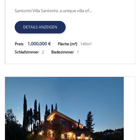
GRSAN 1150, 2 BEDROOM VILLA IN SANTORINI
Santorini Villa Santorini, a unique villa of…
DETAILS ANZEIGEN
1,000,000 €
Preis
Fläche (m²)
140m²
Schlafzimmer
2
Badezimmer
1