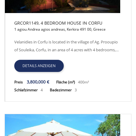
GRCOR1149, 4 BEDROOM HOUSE IN CORFU
1 agiou Andrea agios andreas, Kerkira 491 00, Greece
GRCOR1149, 4 BEDROOM HOUSE IN CORFU
Velanidies in Corfu is located in the village of Ag. Prooupio
of Souleika, Corfu, in an area of 4 acres with 4 bedrooms,…
DETAILS ANZEIGEN
3,800,000 €
Preis
Fläche (m²)
400m²
Schlafzimmer
4
Badezimmer
3