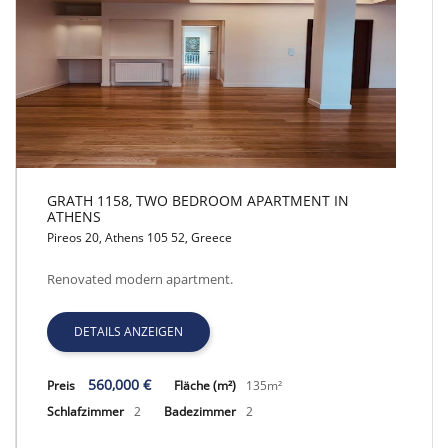
GRATH 1158, TWO BEDROOM APARTMENT IN
ATHENS
Pireos 20, Athens 105 52, Greece
GRATH 1158, TWO BEDROOM APARTMENT IN ATHENS
Renovated modern apartment.
DETAILS ANZEIGEN
560,000 €
Preis
Fläche (m²)
135m²
Schlafzimmer
2
Badezimmer
2