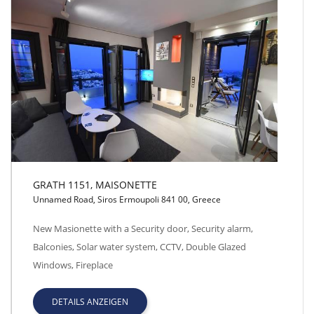
GRATH 1151, MAISONETTE
Unnamed Road, Siros Ermoupoli 841 00, Greece
GRATH 1151, MAISONETTE
New Masionette with a Security door, Security alarm,
Balconies, Solar water system, CCTV, Double Glazed
Windows, Fireplace
DETAILS ANZEIGEN