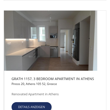
GRATH 1157, 3 BEDROOM APARTMENT IN ATHENS
Pireos 20, Athens 105 52, Greece
GRATH 1157, 3 BEDROOM APARTMENT IN ATHENS
Renovated Apartment in Athens
DETAILS ANZEIGEN