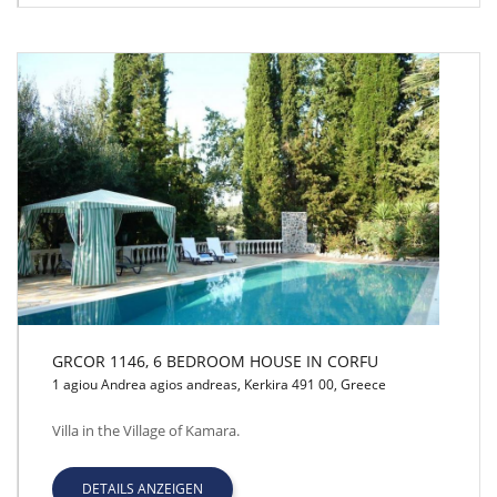
GRCOR 1146, 6 BEDROOM HOUSE IN CORFU
1 agiou Andrea agios andreas, Kerkira 491 00, Greece
GRCOR 1146, 6 BEDROOM HOUSE IN CORFU
Villa in the Village of Kamara.
DETAILS ANZEIGEN